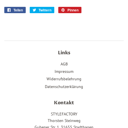
Teilen
Auf
Twittern
Auf
Pinnen
Auf
Facebook
Twitter
Pinterest
teilen
twittern
pinnen
Links
AGB
Impressum
Widerrufsbelehrung
Datenschutzerklärung
Kontakt
STYLEFACTORY
Thorsten Steinweg
Gubener Str. 1, 31655 Stadthagen