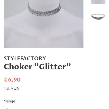
STYLEFACTORY
Choker "Glitter"
Normaler
Sonderpreis
€6,90
Preis
inkl. MwSt.
Menge