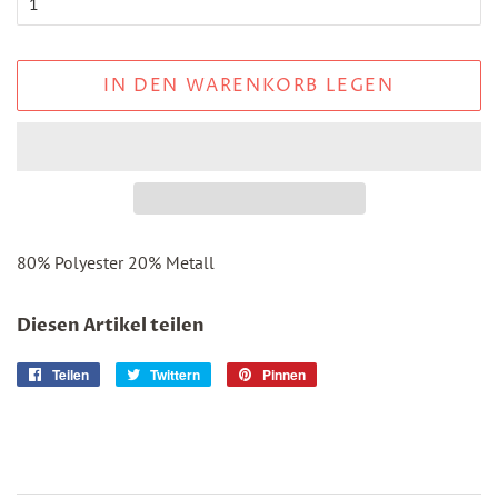
IN DEN WARENKORB LEGEN
80% Polyester 20% Metall
Diesen Artikel teilen
Teilen
Auf
Twittern
Auf
Pinnen
Auf
Facebook
Twitter
Pinterest
teilen
twittern
pinnen