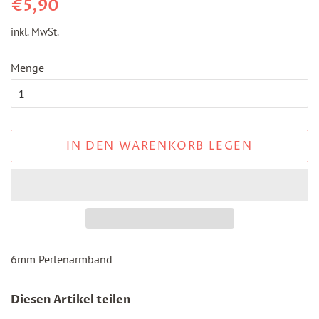
Normaler
Sonderpreis
€5,90
Preis
inkl. MwSt.
Menge
IN DEN WARENKORB LEGEN
6mm Perlenarmband
Diesen Artikel teilen