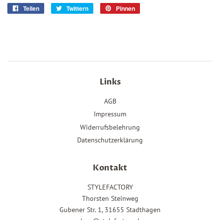
Teilen
Auf
Twittern
Auf
Pinnen
Auf
Facebook
Twitter
Pinterest
teilen
twittern
pinnen
Links
AGB
Impressum
Widerrufsbelehrung
Datenschutzerklärung
Kontakt
STYLEFACTORY
Thorsten Steinweg
Gubener Str. 1, 31655 Stadthagen