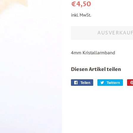
Normaler
Sonderpreis
€4,50
Preis
inkl. MwSt.
AUSVERKAU
4mm Kristallarmband
Diesen Artikel teilen
Teilen
Auf
Twittern
Auf
Facebook
Twitte
teilen
twitte