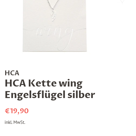
HCA
HCA Kette wing
Engelsflügel silber
Normaler
Sonderpreis
€19,90
Preis
inkl. MwSt.