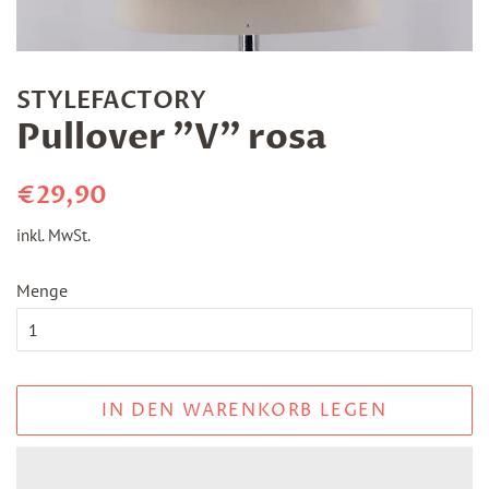
STYLEFACTORY
Pullover "V" rosa
Normaler
Sonderpreis
€29,90
Preis
inkl. MwSt.
Menge
IN DEN WARENKORB LEGEN