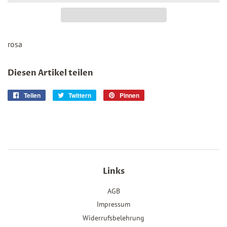
rosa
Diesen Artikel teilen
Teilen
Auf
Twittern
Auf
Pinnen
Auf
Facebook
Twitter
Pinterest
teilen
twittern
pinnen
Links
AGB
Impressum
Widerrufsbelehrung